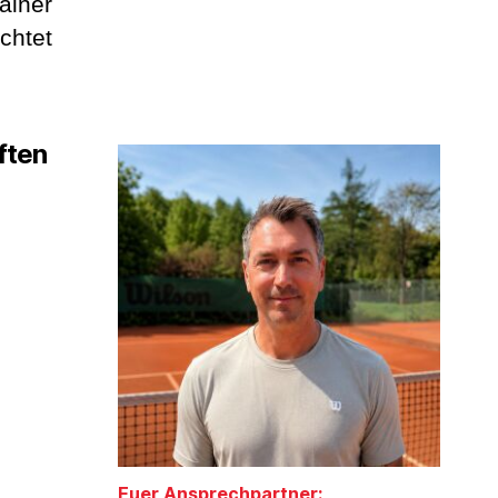
ainer
chtet
ften
Euer Ansprechpartner
: