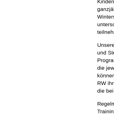
Kinder
ganzjä
Winter
unters
teilne
Unsere
und St
Progra
die je
können
RW ihr
die be
Regelm
Traini