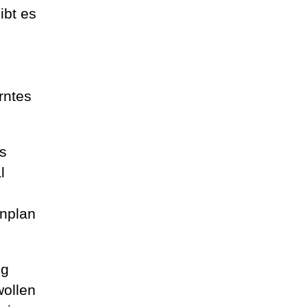
ibt es
rntes
s
l
inplan
ng
wollen