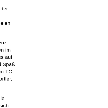
 der
ielen
enz
en im
ss auf
nd Spaß
im TC
rtler,
le
sich