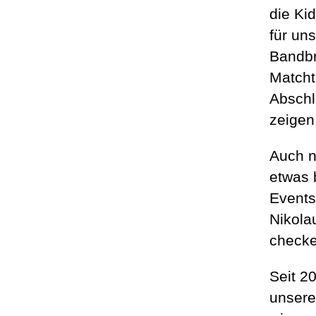
die Ki
für un
Bandbr
Matcht
Abschl
zeigen
Auch n
etwas 
Events
Nikola
checke
Seit 2
unsere