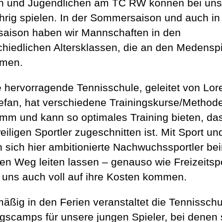
n und Jugendlichen am TC RW können bei uns
hrig spielen. In der Sommersaison und auch in
saison haben wir Mannschaften in den
chiedlichen Altersklassen, die an den Medensp
hmen.
 hervorragende Tennisschule, geleitet von Lor
efan, hat verschiedene Trainingskurse/Method
mm und kann so optimales Training bieten, da
weiligen Sportler zugeschnitten ist. Mit Sport u
 sich hier ambitionierte Nachwuchssportler be
en Weg leiten lassen – genauso wie Freizeitspo
i uns auch voll auf ihre Kosten kommen.
äßig in den Ferien veranstaltet die Tennisschu
ngscamps für unsere jungen Spieler, bei denen 