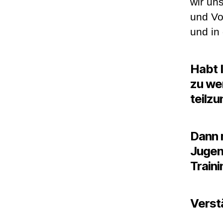
wir un
und Vo
und i
Habt I
zu we
teilz
Dann 
Jugen
Traini
Verst