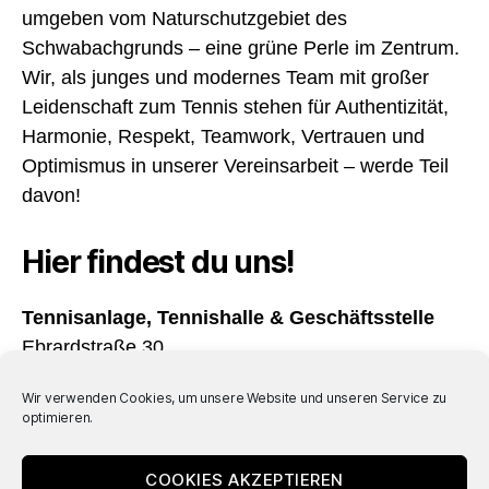
umgeben vom Naturschutzgebiet des
Schwabachgrunds – eine grüne Perle im Zentrum.
Wir, als junges und modernes Team mit großer
Leidenschaft zum Tennis stehen für Authentizität,
Harmonie, Respekt, Teamwork, Vertrauen und
Optimismus in unserer Vereinsarbeit – werde Teil
davon!
Hier findest du uns!
Tennisanlage, Tennishalle & Geschäftsstelle
Ebrardstraße 30
91054 Erlangen
Wir verwenden Cookies, um unsere Website und unseren Service zu
optimieren.
Öffnungszeiten
Täglich von 08:00 – 22:00 Uhr geöffnet
COOKIES AKZEPTIEREN