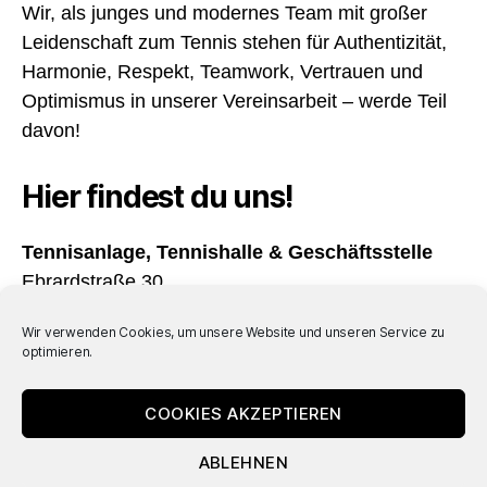
Wir, als junges und modernes Team mit großer
Leidenschaft zum Tennis stehen für Authentizität,
Harmonie, Respekt, Teamwork, Vertrauen und
Optimismus in unserer Vereinsarbeit – werde Teil
davon!
Hier findest du uns!
Tennisanlage, Tennishalle & Geschäftsstelle
Ebrardstraße 30
91054 Erlangen
Wir verwenden Cookies, um unsere Website und unseren Service zu
optimieren.
Öffnungszeiten
Täglich von 08:00 – 22:00 Uhr geöffnet
COOKIES AKZEPTIEREN
ABLEHNEN
© 2026
TC Rot-Weiß
Nach oben
↑