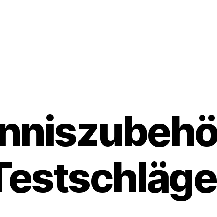
nniszubehö
Testschläge