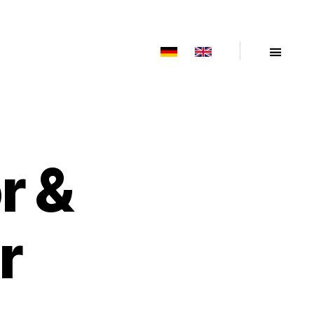
r &
r