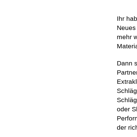
Ihr ha
Neues 
mehr w
Materi
Dann s
Partne
Extrak
Schläg
Schläge
oder Sh
Perfor
der ri