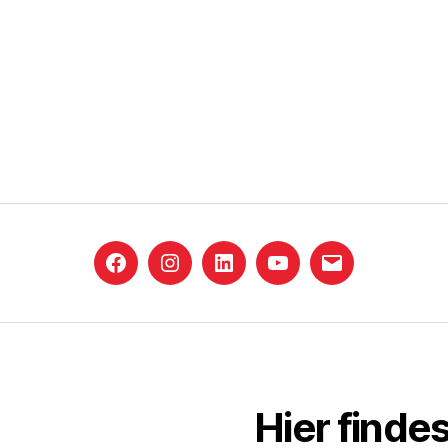
Facebook
Instagram
LinkedIn
YouTube
E-
Mail
Hier findes