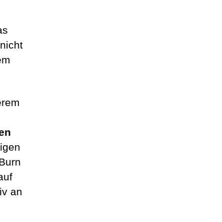
as
nicht
uem
serem
en
tigen
 Burn
auf
iv an