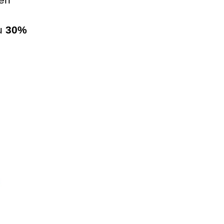
u
30%