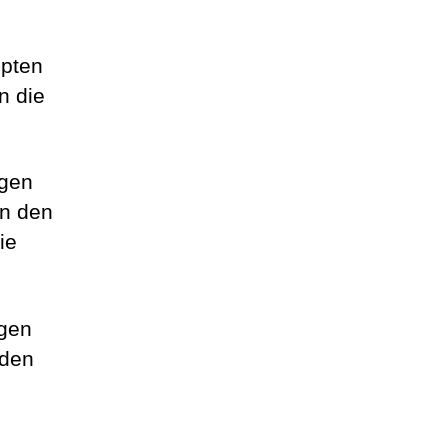
ppten
n die
ugen
on den
ie
egen
 den