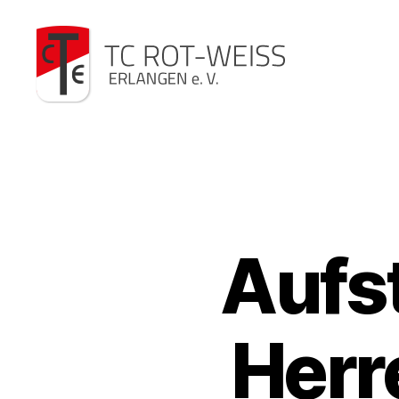
TC
Rot-
Weiß
Aufst
Herr