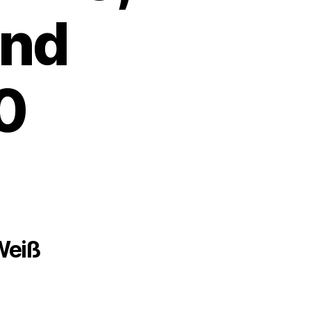
und
0
Weiß