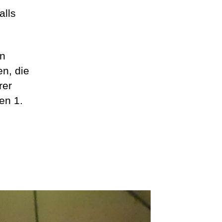
alls
en
en, die
rer
en 1.