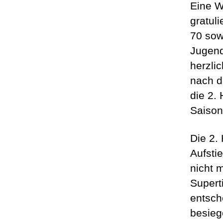
Eine W
gratul
70 sow
Jugend
herzli
nach d
die 2.
Saison
Die 2.
Aufsti
nicht 
Supert
entsch
besieg