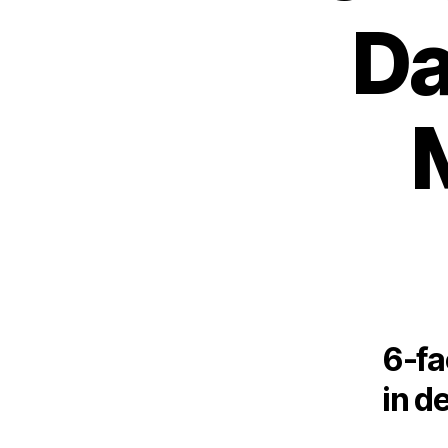
Da
6-fa
in d