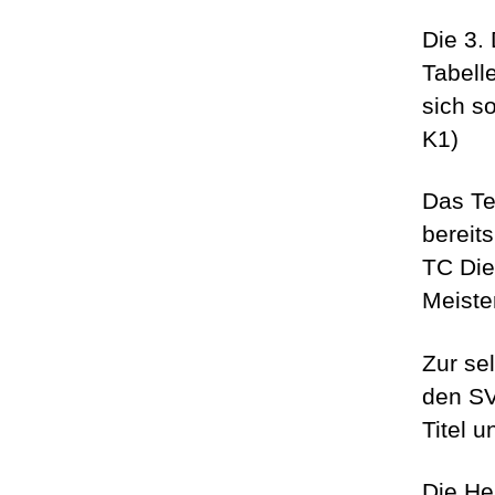
Die 3.
Tabell
sich so
K1)
Das Te
bereit
TC Die
Meister
Zur se
den SV
Titel u
Die He