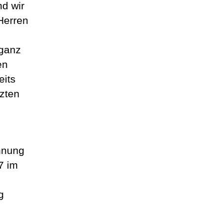
d wir
Herren
 ganz
en
eits
zten
nnung
7 im
g