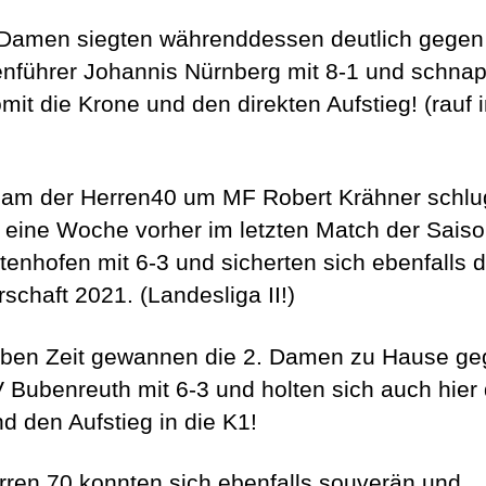
 Damen siegten währenddessen deutlich gegen
enführer Johannis Nürnberg mit 8-1 und schna
mit die Krone und den direkten Aufstieg! (rauf i
am der Herren40 um MF Robert Krähner schl
s eine Woche vorher im letzten Match der Sais
tenhofen mit 6-3 und sicherten sich ebenfalls d
schaft 2021. (Landesliga II!)
lben Zeit gewannen die 2. Damen zu Hause g
 Bubenreuth mit 6-3 und holten sich auch hier
nd den Aufstieg in die K1!
rren 70 konnten sich ebenfalls souverän und