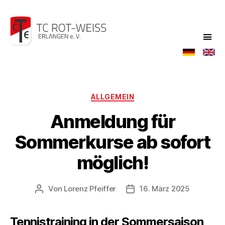
TC
Rot-
Weiß
Kategorien
ALLGEMEIN
Anmeldung für
Sommerkurse ab sofort
möglich!
Von
Lorenz Pfeiffer
16. März 2025
Beitragsautor
Veröffentlichungsdatum
Tennistraining in der Sommersaison