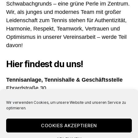
Schwabachgrunds – eine grüne Perle im Zentrum.
Wir, als junges und modernes Team mit großer
Leidenschaft zum Tennis stehen für Authentizität,
Harmonie, Respekt, Teamwork, Vertrauen und
Optimismus in unserer Vereinsarbeit – werde Teil
davon!
Hier findest du uns!
Tennisanlage, Tennishalle & Geschäftsstelle
Ebrardstraße 30
91054 Erlangen
Wir verwenden Cookies, um unsere Website und unseren Service zu
optimieren.
Öffnungszeiten
Täglich von 08:00 – 22:00 Uhr geöffnet
COOKIES AKZEPTIEREN