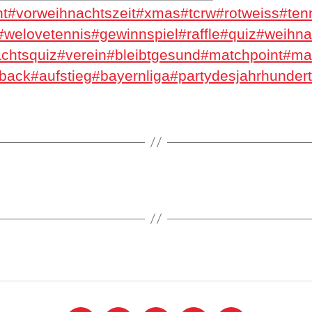
t
#vorweihnachtszeit
#xmas
#tcrw
#rotweiss
#ten
#welovetennis
#gewinnspiel
#raffle
#quiz
#weihna
chtsquiz
#verein
#bleibtgesund
#matchpoint
#mat
back
#aufstieg
#bayernliga
#partydesjahrhunder