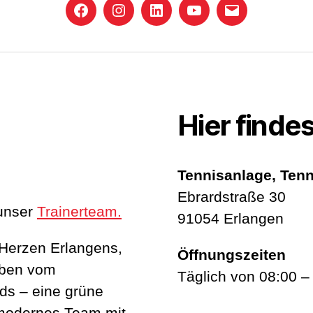
Facebook
Instagram
LinkedIn
YouTube
E-
Mail
Hier findes
Tennisanlage, Tenn
Ebrardstraße 30
unser
Trainerteam.
91054 Erlangen
 Herzen Erlangens,
Öffnungszeiten
eben vom
Täglich von 08:00 –
ds – eine grüne
 modernes Team mit