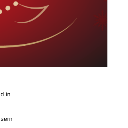
d in
ssern