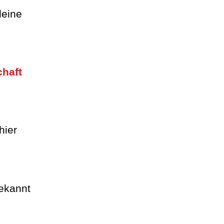
leine
chaft
hier
ekannt