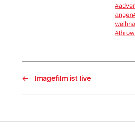
#adven
angen
weihna
#throw
←
Imagefilm ist live