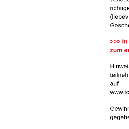
richti
(liebe
Gesch
>>> In
zum er
Hinwei
teilne
auf
www.tc
Gewinn
gegeb
_____