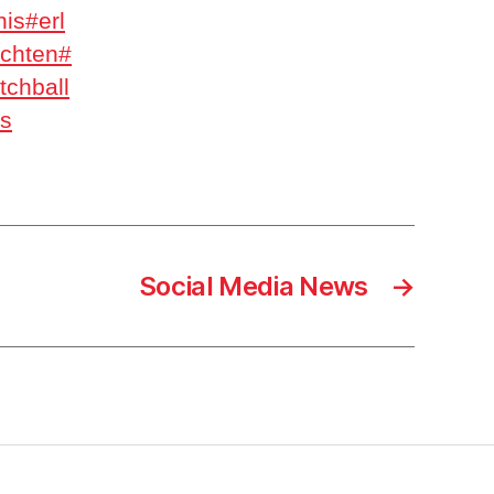
nis
#erl
chten
#
chball
ts
Social Media News
→