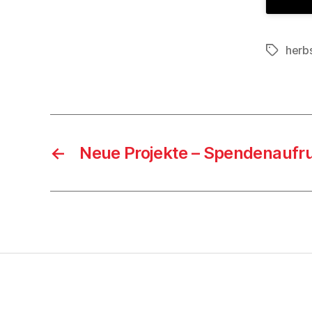
herb
Schlagwö
←
Neue Projekte – Spendenaufr