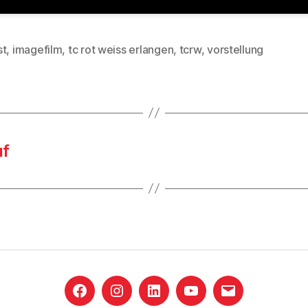
st
,
imagefilm
,
tc rot weiss erlangen
,
tcrw
,
vorstellung
rter
uf
Facebook
Instagram
LinkedIn
YouTube
E-