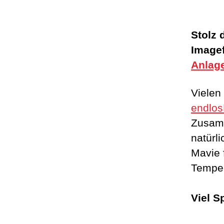
Stolz 
Imagef
Anlag
Vielen
endlo
Zusamm
natürl
Mavie 
Temper
Viel S