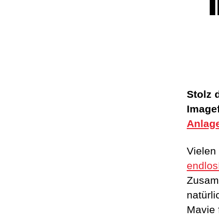
Stolz 
Imagef
Anlag
Vielen
endlo
Zusamm
natürl
Mavie 