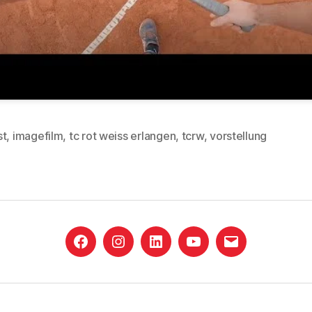
st
,
imagefilm
,
tc rot weiss erlangen
,
tcrw
,
vorstellung
rter
Facebook
Instagram
LinkedIn
YouTube
E-
Mail