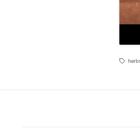
herb
Schlagwö