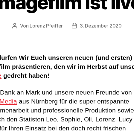
Imagefilm ist liv
Von
Lorenz Pfeiffer
3. Dezember 2020
Beitragsautor
Veröffentlichungsdatum
dürfen Wir Euch unseren neuen (und ersten)
ilm präsentieren, den wir im Herbst auf uns
e
gedreht haben!
 Dank an Mark und unsere neuen Freunde von
sMedia
aus Nürnberg für die super entspannte
enarbeit und professionelle Produktion sowie
ich den Statisten Leo, Sophie, Oli, Lorenz, Lucy
für Ihren Einsatz bei den doch recht frischen