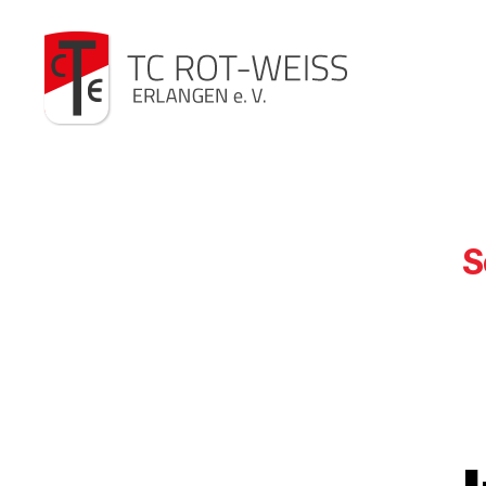
TC
Rot-
Weiß
S