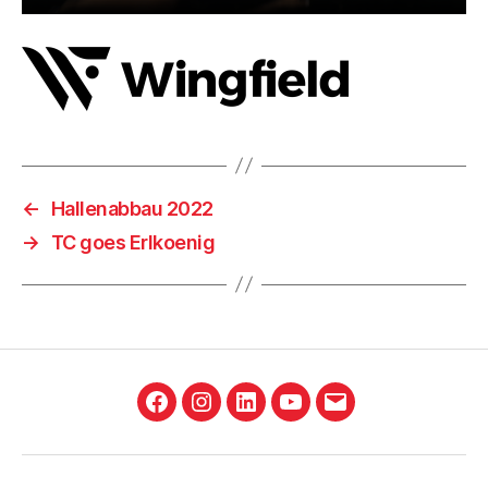
←
Hallenabbau 2022
→
TC goes Erlkoenig
Facebook
Instagram
LinkedIn
YouTube
E-
Mail