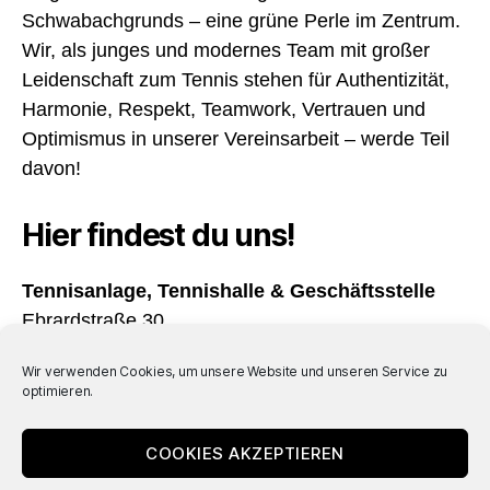
Schwabachgrunds – eine grüne Perle im Zentrum.
Wir, als junges und modernes Team mit großer
Leidenschaft zum Tennis stehen für Authentizität,
Harmonie, Respekt, Teamwork, Vertrauen und
Optimismus in unserer Vereinsarbeit – werde Teil
davon!
Hier findest du uns!
Tennisanlage, Tennishalle & Geschäftsstelle
Ebrardstraße 30
91054 Erlangen
Wir verwenden Cookies, um unsere Website und unseren Service zu
optimieren.
Öffnungszeiten
Täglich von 08:00 – 22:00 Uhr geöffnet
COOKIES AKZEPTIEREN