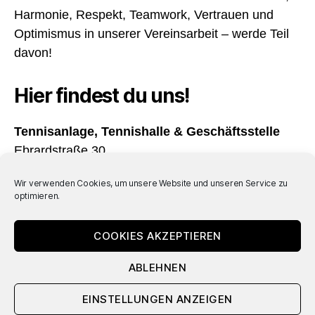
Harmonie, Respekt, Teamwork, Vertrauen und
Optimismus in unserer Vereinsarbeit – werde Teil
davon!
Hier findest du uns!
Tennisanlage, Tennishalle & Geschäftsstelle
Ebrardstraße 30
91054 Erlangen
Wir verwenden Cookies, um unsere Website und unseren Service zu
optimieren.
Öffnungszeiten
Täglich von 08:00 – 22:00 Uhr geöffnet
COOKIES AKZEPTIEREN
ABLEHNEN
© 2026
TC Rot-Weiß
Nach oben
↑
EINSTELLUNGEN ANZEIGEN
Datenschutzerklärung