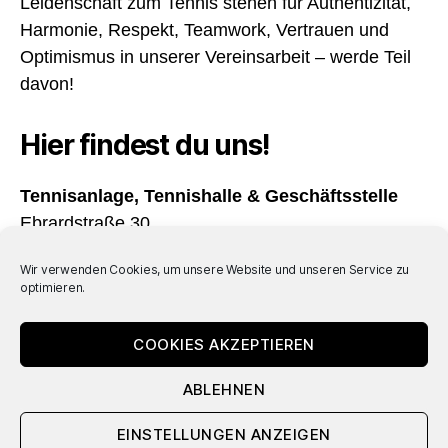
Leidenschaft zum Tennis stehen für Authentizität,
Harmonie, Respekt, Teamwork, Vertrauen und
Optimismus in unserer Vereinsarbeit – werde Teil
davon!
Hier findest du uns!
Tennisanlage, Tennishalle & Geschäftsstelle
Ebrardstraße 30
91054 Erlangen
Wir verwenden Cookies, um unsere Website und unseren Service zu
optimieren.
Öffnungszeiten
Täglich von 08:00 – 22:00 Uhr geöffnet
COOKIES AKZEPTIEREN
ABLEHNEN
© 2026
TC Rot-Weiß
Nach oben
↑
EINSTELLUNGEN ANZEIGEN
Datenschutzerklärung