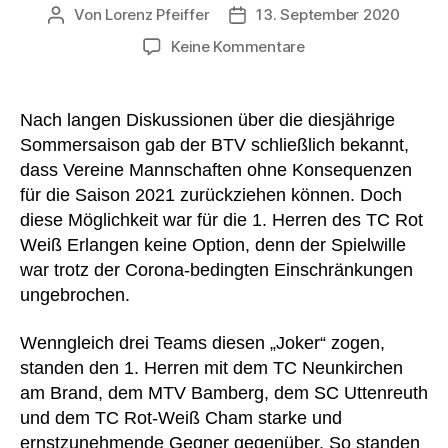
Von
Lorenz Pfeiffer
13. September 2020
Beitragsautor
Veröffentlichungsdatum
zu
Keine Kommentare
Meister
der
„Coronarunde“
Nach langen Diskussionen über die diesjährige
in
Sommersaison gab der BTV schließlich bekannt,
der
dass Vereine Mannschaften ohne Konsequenzen
Landesliga
für die Saison 2021 zurückziehen können. Doch
2020
diese Möglichkeit war für die 1. Herren des TC Rot
Weiß Erlangen keine Option, denn der Spielwille
war trotz der Corona-bedingten Einschränkungen
ungebrochen.
Wenngleich drei Teams diesen „Joker“ zogen,
standen den 1. Herren mit dem TC Neunkirchen
am Brand, dem MTV Bamberg, dem SC Uttenreuth
und dem TC Rot-Weiß Cham starke und
ernstzunehmende Gegner gegenüber. So standen